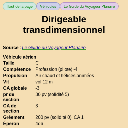
Haut de la page
Véhicules
Le Guide du Voyageur Planaire
Dirigeable
transdimensionnel
Source
:
Le Guide du Voyageur Planaire
Véhicule aérien
Taille
C
Compétence
Profession (pilote) -4
Propulsion
Air chaud et hélices animées
Vit
vol 12 m
CA globale
-3
pr de
30 pv (solidité 5)
section
CA de
3
section
Gréement
200 pv (solidité 0), CA 1
Éperon
4d6