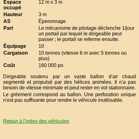
Espace
12 m x 3 m
occupé
Hauteur
3 m
AS
Éperonnage
Part
Le mécanisme de pilotage déclenche 1/jour
un portail par lequel le dirigeable peut
passer ; le portail se referme ensuite.
Équipage
10
Cargaison
10 tonnes (vitesse 6 m avec 5 tonnes ou
plus)
Coût
160 000 po
Dirigeable soutenu par un vaste ballon d'air chaud
segmenté et propulsé par des hélices animées. Il n'a pas
besoin de vitesse minimale et peut rester en vol stationnaire.
Le gréement correspond au ballon. Une perforation unique
n'est pas suffisante pour rendre le véhicule inutilisable.
Retour à l'index des véhicules