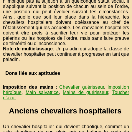
n'implique pas la sujétion à un quelconque statut social, il
s'applique suivant la position de chacun au sein de l'ordre,
une position qui peut évoluer suivant les circonstances.
Ainsi, quelle que soit leur place dans la hiérarchie, les
chevaliers hospitaliers doivent obéissance au chef de
l'établissement qui les accueille. Les chevaliers hospitaliers
doivent être prêts à sacrifier leur vie pour protéger les
pèlerins ou les hospices de l'ordre, mais sans faire preuve
de témérité ou d'inconscience.
Note de multiclassage
. Un paladin qui adopte la classe de
chevalier hospitalier peut continuer à progresser en tant que
paladin.
Dons liés aux aptitudes
Imposition des mains
:
Chevalier guérisseur
,
Imposition
héroïque
,
Main salvatrice
,
Mains de guérisseur
,
Toucher
d’azur
Anciens chevaliers hospitaliers
Un chevalier hospitalier qui devient chaotique, commet un
acte chaotique de son plein gré ou bafoue le code de