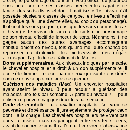
5 et 9), le personnage obtient un niveau effectif de jeteur de
sorts pour une de ses classes précédentes capable de
lancer des sorts divins et dont il maîtrise le 1er niveau (s'il
possède plusieurs classes de ce type, le niveau effectif ne
s'applique qu'à l'une d'entre elles, au choix du personnage).
Il obtient les sorts par jour (ainsi que les sorts connus, le cas
échéant) et le niveau de lanceur de sorts d'un personnage
de son niveau effectif de lanceur de sorts. Néanmoins, il ne
gagne aucun des autres avantages accompagnant
habituellement ce niveau, tels qu'une meilleure chance de
repousser ou d'intimider les morts-vivants, des dégâts
accrus pour l'aptitude de châtiment du Mal, etc.
Dons supplémentaires
. Aux niveaux indiqués par la table,
le chevalier hospitalier a droit à un don supplémentaire. Il
doit sélectionner ce don parmi ceux qui sont considérés
comme dons supplémentaires de guerrier.
Guérison des maladies (Mag)
. Un chevalier hospitalier
ayant atteint le niveau 3 peut recourir à guérison des
maladies une fois par semaine. À partir du niveau 7, il peut
utiliser ce pouvoir magique deux fois par semaine.
Code de conduite
. Le chevalier hospitalier fait vœu de
pauvreté et d'obéissance. Il jure également de protéger ceux
dont il a la charge. Les chevaliers hospitaliers ne vivent pas
dans la misère, mais ils partagent entre eux leurs biens,
avant de donner le superflu à l'ordre. Leur vœu d'obéissance