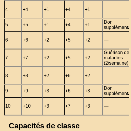
4
+4
+1
+4
+1
—
Don
5
+5
+1
+4
+1
supplémenta
6
+6
+2
+5
+2
—
Guérison de
7
+7
+2
+5
+2
maladies
(2/semaine)
8
+8
+2
+6
+2
—
Don
9
+9
+3
+6
+3
supplémenta
10
+10
+3
+7
+3
—
Capacités de classe