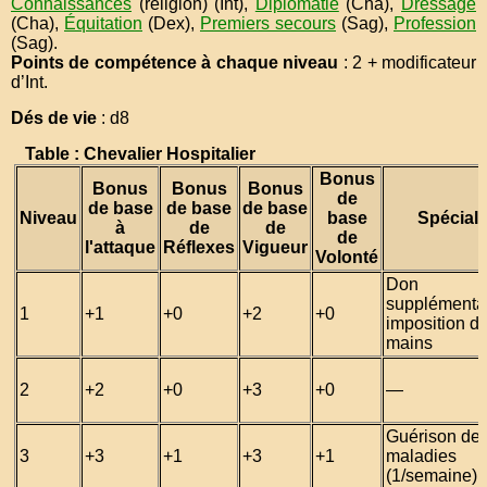
Connaissances
(religion) (Int),
Diplomatie
(Cha),
Dressage
(Cha),
Équitation
(Dex),
Premiers secours
(Sag),
Profession
(Sag).
Points de compétence à chaque niveau
: 2 + modificateur
d’Int.
Dés de vie
: d8
Table : Chevalier Hospitalier
Bonus
Bonus
Bonus
Bonus
de
de base
de base
de base
Niveau
base
Spécial
à
de
de
de
l'attaque
Réflexes
Vigueur
Volonté
Don
supplémentai
1
+1
+0
+2
+0
imposition d
mains
2
+2
+0
+3
+0
—
Guérison de
3
+3
+1
+3
+1
maladies
(1/semaine)