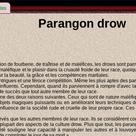
ées
Parangon drow
ition de fourberie, de traîtrise et de maléfices, les drows sont
léfique et le plaisir dans la cruauté froide de leur race, quoi
our la beauté, la grâce et les compétences martiales.
s intrigues et une féroce compétition. Même les plus aptes des 
 influents. Cependant, quand ils parviennent à rompre d'avec la
 de succès que tout autre membre de leur race.
une des deux raisons suivantes. Ceux qui sont de nature maléfiqu
 objets magiques puissants ou en améliorant leurs techniques
l'influence de la société rude et cruelle de leur propre race. C
és que les autres membres de leur race. Ils se considèrent comm
 plupart des aspects de la culture drow. Plus que tout, les par
été souligne leur capacité à manipuler les autres et à louvoy
e comploter le jour de sa mort ».