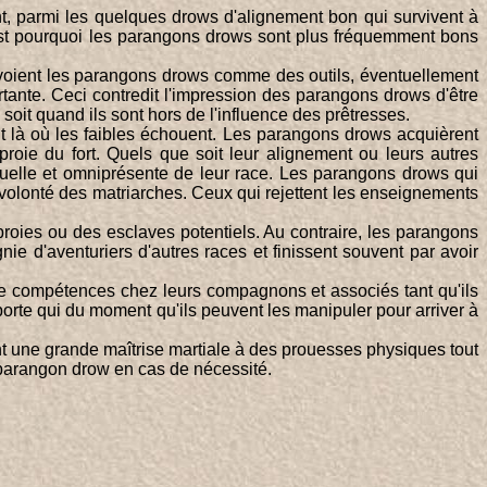
t, parmi les quelques drows d'alignement bon qui survivent à
est pourquoi les parangons drows sont plus fréquemment bons
w voient les parangons drows comme des outils, éventuellement
tante. Ceci contredit l'impression des parangons drows d'être
soit quand ils sont hors de l'influence des prêtresses.
t là où les faibles échouent. Les parangons drows acquièrent
roie du fort. Quels que soit leur alignement ou leurs autres
ruelle et omniprésente de leur race. Les parangons drows qui
 volonté des matriarches. Ceux qui rejettent les enseignements
oies ou des esclaves potentiels. Au contraire, les parangons
e d'aventuriers d'autres races et finissent souvent par avoir
de compétences chez leurs compagnons et associés tant qu'ils
mporte qui du moment qu'ils peuvent les manipuler pour arriver à
t une grande maîtrise martiale à des prouesses physiques tout
du parangon drow en cas de nécessité.