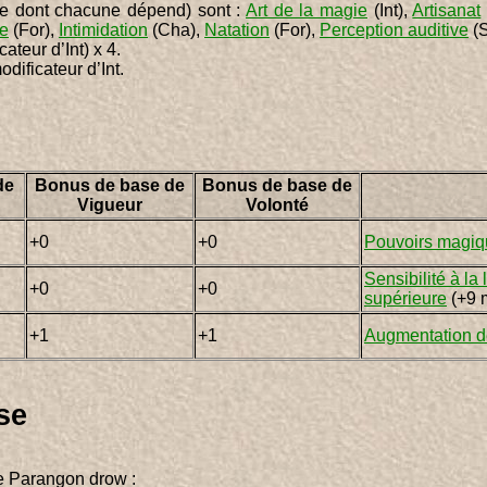
ue dont chacune dépend) sont :
Art de la magie
(Int),
Artisanat
e
(For),
Intimidation
(Cha),
Natation
(For),
Perception auditive
(S
cateur d’Int) x 4.
odificateur d’Int.
de
Bonus de base de
Bonus de base de
Vigueur
Volonté
+0
+0
Pouvoirs magiq
Sensibilité à la
+0
+0
supérieure
(+9 
+1
+1
Augmentation de
se
 de Parangon drow :