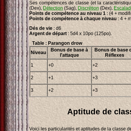
Ses compétences de classe (et la caractéristiq
(Dex),
Détection
(Sag),
Discrétion
(Dex),
Escalad
Points de compétence au niveau 1
: (4 + modifi
Points de compétence à chaque niveau
: 4 + m
Dés de vie
: d6
Argent de départ
: 5d4 x 10po (125po).
Table : Parangon drow
Bonus de base à
Bonus de base 
Niveau
l'attaque
Réflexes
1
+0
+2
2
+1
+3
3
+2
+3
Aptitude de clas
Voici les particularités et aptitudes de la classe