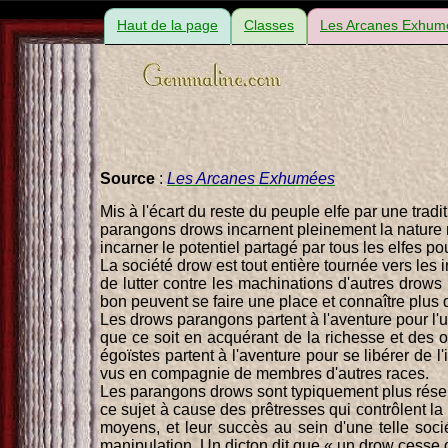
Haut de la page
Classes
Les Arcanes Exhum
Source
:
Les Arcanes Exhumées
Mis à l'écart du reste du peuple elfe par une trad
parangons drows incarnent pleinement la nature ma
incarner le potentiel partagé par tous les elfes p
La société drow est tout entière tournée vers le
de lutter contre les machinations d'autres drows
bon peuvent se faire une place et connaître plus
Les drows parangons partent à l'aventure pour l'
que ce soit en acquérant de la richesse et des
égoïstes partent à l'aventure pour se libérer de 
vus en compagnie de membres d'autres races.
Les parangons drows sont typiquement plus réserv
ce sujet à cause des prêtresses qui contrôlent la
moyens, et leur succès au sein d'une telle soci
manipulation. Un dicton dit que « un drow cesse d