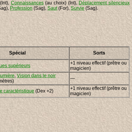
(Int),
Connaissances
(au choix) (Int),
Déplacement silencieux
ag),
Profession
(Sag),
Saut
(For),
Survie
(Sag).
Spécial
Sorts
+1 niveau effectif (prêtre ou
ues supérieurs
magicien)
 lumière
,
Vision dans le noir
—
mètres)
+1 niveau effectif (prêtre ou
 caractéristique
(Dex +2)
magicien)