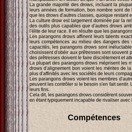
La grande majorité des drows, incluant la plup
leurs années de formation, bon nombre sont de
que les drows d'autres classes, quoique restant 
La culture drow est largement dominée par la rel
des outils plus capables que d'autres drows amb
l'élite de leur race. Il en résulte que les parang
Les parangons drows affinent leurs talents exac
leurs compétences au milieu des dangers des ro
capacités, les parangons drows sont inéluctable
choisissent d'obéir aux prêtresses sont souvent 
des prêtresses doivent le faire discrètement et at
La plupart des parangons drows méprisent les me
drows d'alignement bon voient les mérites de la 
plus d'affinités avec les sociétés de leurs compa
Les parangons drows voient les membres d'autres
peuvent les contrôler si le besoin s'en fait sent
leurs fins.
Cela dit, les parangons drows considèrent souve
en étant typiquement incapable de rivaliser avec l
Compétences