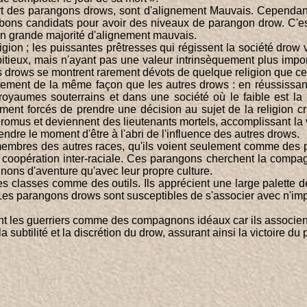
art des parangons drows, sont d'alignement Mauvais. Cependan
 bons candidats pour avoir des niveaux de parangon drow. C'
en grande majorité d'alignement mauvais.
igion ; les puissantes prêtresses qui régissent la société dro
itieux, mais n'ayant pas une valeur intrinsèquement plus impor
ons drows se montrent rarement dévots de quelque religion que ce 
tement de la même façon que les autres drows : en réussissan
yaumes souterrains et dans une société où le faible est la p
ment forcés de prendre une décision au sujet de la religion c
promus et deviennent des lieutenants mortels, accomplissant la
tendre le moment d'être à l'abri de l'influence des autres drows.
mbres des autres races, qu'ils voient seulement comme des pr
coopération inter-raciale. Ces parangons cherchent la compagni
gnons d'aventure qu'avec leur propre culture.
 classes comme des outils. Ils apprécient une large palette 
ir. Les parangons drows sont susceptibles de s'associer avec n'i
nt les guerriers comme des compagnons idéaux car ils associen
a subtilité et la discrétion du drow, assurant ainsi la victoire 