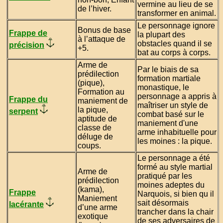
vermine au lieu de se
de l’hiver.
transformer en animal.
Le personnage ignore
Bonus de base
Frappe de
la plupart des
à l’attaque de
obstacles quand il se
précision
+5.
bat au corps à corps.
Arme de
Par le biais de sa
prédilection
formation martiale
(pique),
monastique, le
Formation au
personnage a appris à
Frappe du
maniement de
maîtriser un style de
la pique,
serpent
combat basé sur le
aptitude de
maniement d'une
classe de
arme inhabituelle pour
déluge de
les moines : la pique.
coups.
Le personnage a été
formé au style martial
Arme de
pratiqué par les
prédilection
moines adeptes du
(kama),
Frappe
Narquois, si bien qu il
Maniement
sait désormais
lacérante
d’une arme
trancher dans la chair
exotique
de ses adversaires de