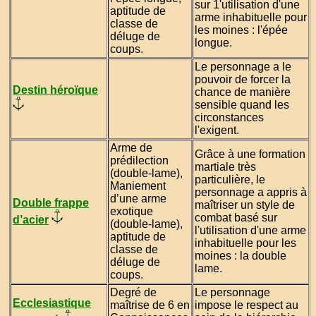
sur 1'utilisation d'une
aptitude de
arme inhabituelle pour
classe de
les moines : l'épée
déluge de
longue.
coups.
Le personnage a le
pouvoir de forcer la
Destin héroïque
chance de manière
sensible quand les
circonstances
l'exigent.
Arme de
Grâce à une formation
prédilection
martiale très
(double-lame),
particulière, le
Maniement
personnage a appris à
d’une arme
Double frappe
maîtriser un style de
exotique
combat basé sur
d’acier
(double-lame),
l'utilisation d'une arme
aptitude de
inhabituelle pour les
classe de
moines : la double
déluge de
lame.
coups.
Degré de
Le personnage
Ecclesiastique
maîtrise de 6 en
impose le respect au