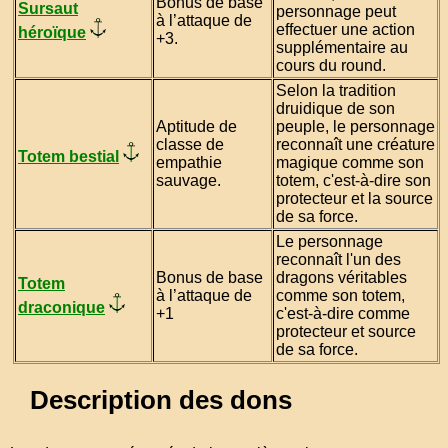
Bonus de base
Sursaut
personnage peut
à l’attaque de
effectuer une action
héroïque
+3.
supplémentaire au
cours du round.
Selon la tradition
druidique de son
Aptitude de
peuple, le personnage
classe de
reconnaît une créature
Totem bestial
empathie
magique comme son
sauvage.
totem, c'est-à-dire son
protecteur et la source
de sa force.
Le personnage
reconnaît l'un des
Bonus de base
dragons véritables
Totem
à l’attaque de
comme son totem,
draconique
+1
c'est-à-dire comme
protecteur et source
de sa force.
Description des dons