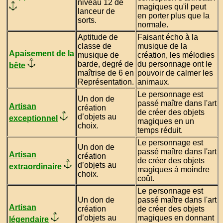
niveau 12 de
magiques qu'il peut
lanceur de
en porter plus que la
sorts.
normale.
Aptitude de
Faisant écho à la
classe de
musique de la
Apaisement de la
musique de
création, les mélodies
barde, degré de
du personnage ont le
bête
maîtrise de 6 en
pouvoir de calmer les
Représentation.
animaux.
Le personnage est
Un don de
passé maître dans l'art
Artisan
création
de créer des objets
d’objets au
exceptionnel
magiques en un
choix.
temps réduit.
Le personnage est
Un don de
passé maître dans l'art
Artisan
création
de créer des objets
d’objets au
extraordinaire
magiques à moindre
choix.
coût.
Le personnage est
Un don de
passé maître dans l'art
Artisan
création
de créer des objets
d’objets au
magiques en donnant
légendaire