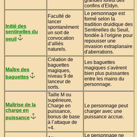
grandes forêts des
confins d'Eldyn.
Le personnage est
Faculté de
formé selon la
lancer
tradition druidique des
Initié des
spontanément
Sentinelles du Seuil,
sentinelles du
un sort de
fondée à l'origine pour
convocation
seuil
repousser une
d’alliés
invasion extraplanaire
naturels.
d'aberrations.
Création de
Les baguettes
baguettes
magiques s'avèrent
Maître des
magiques,
bien plus puissantes
niveau 9 de
baguettes
entre les mains du
lanceur de
personnage.
sorts.
Taille M ou
supérieure,
Maîtrise de la
Charge en
Le personnage peut
charge en
puissance,
charger avec une
bonus de base
puissance accrue.
puissance
à l’attaque de
+4.
Le personnage ne