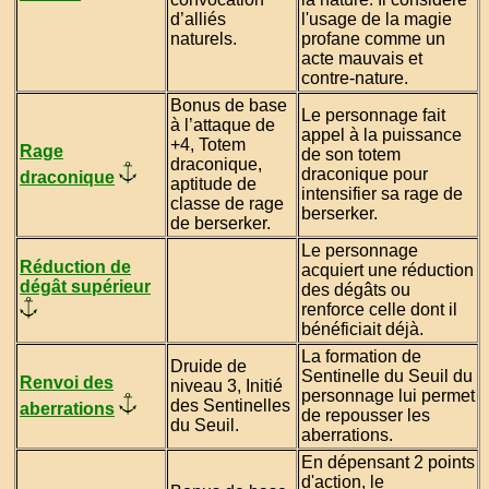
d’alliés
l'usage de la magie
naturels.
profane comme un
acte mauvais et
contre-nature.
Bonus de base
Le personnage fait
à l’attaque de
appel à la puissance
+4, Totem
Rage
de son totem
draconique,
draconique pour
draconique
aptitude de
intensifier sa rage de
classe de rage
berserker.
de berserker.
Le personnage
Réduction de
acquiert une réduction
dégât supérieur
des dégâts ou
renforce celle dont il
bénéficiait déjà.
La formation de
Druide de
Sentinelle du Seuil du
Renvoi des
niveau 3, Initié
personnage lui permet
des Sentinelles
aberrations
de repousser les
du Seuil.
aberrations.
En dépensant 2 points
d'action, le