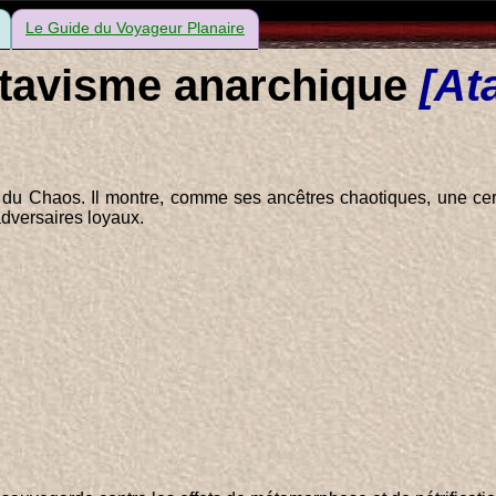
Le Guide du Voyageur Planaire
tavisme anarchique
[At
 Chaos. Il montre, comme ses ancêtres chaotiques, une certai
adversaires loyaux.