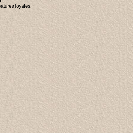
n.
éatures loyales.