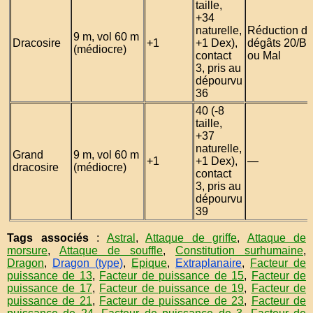
taille,
+34
naturelle,
Réduction d
9 m, vol 60 m
Dracosire
+1
+1 Dex),
dégâts 20/Bi
(médiocre)
contact
ou Mal
3, pris au
dépourvu
36
40 (-8
taille,
+37
naturelle,
Grand
9 m, vol 60 m
+1
+1 Dex),
—
dracosire
(médiocre)
contact
3, pris au
dépourvu
39
Tags associés
:
Astral
,
Attaque de griffe
,
Attaque de
morsure
,
Attaque de souffle
,
Constitution surhumaine
,
Dragon
,
Dragon (type)
,
Epique
,
Extraplanaire
,
Facteur de
puissance de 13
,
Facteur de puissance de 15
,
Facteur de
puissance de 17
,
Facteur de puissance de 19
,
Facteur de
puissance de 21
,
Facteur de puissance de 23
,
Facteur de