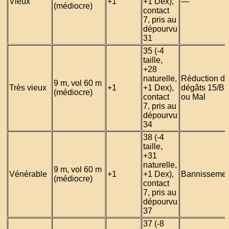
Vieux
+1
+1 Dex),
—
(médiocre)
contact
7, pris au
dépourvu
31
35 (-4
taille,
+28
naturelle,
Réduction d
9 m, vol 60 m
Très vieux
+1
+1 Dex),
dégâts 15/Bi
(médiocre)
contact
ou Mal
7, pris au
dépourvu
34
38 (-4
taille,
+31
naturelle,
9 m, vol 60 m
Vénérable
+1
+1 Dex),
Bannissemen
(médiocre)
contact
7, pris au
dépourvu
37
37 (-8