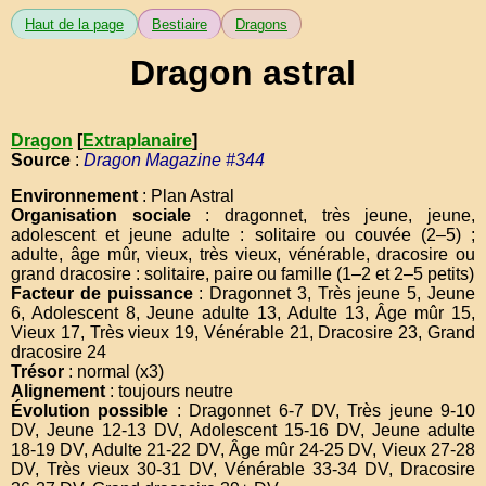
Haut de la page
Bestiaire
Dragons
Dragon astral
Dragon
[
Extraplanaire
]
Source
:
Dragon Magazine #344
Environnement
: Plan Astral
Organisation sociale
: dragonnet, très jeune, jeune,
adolescent et jeune adulte : solitaire ou couvée (2–5) ;
adulte, âge mûr, vieux, très vieux, vénérable, dracosire ou
grand dracosire : solitaire, paire ou famille (1–2 et 2–5 petits)
Facteur de puissance
: Dragonnet 3, Très jeune 5, Jeune
6, Adolescent 8, Jeune adulte 13, Adulte 13, Âge mûr 15,
Vieux 17, Très vieux 19, Vénérable 21, Dracosire 23, Grand
dracosire 24
Trésor
: normal (x3)
Alignement
: toujours neutre
Évolution possible
: Dragonnet 6-7 DV, Très jeune 9-10
DV, Jeune 12-13 DV, Adolescent 15-16 DV, Jeune adulte
18-19 DV, Adulte 21-22 DV, Âge mûr 24-25 DV, Vieux 27-28
DV, Très vieux 30-31 DV, Vénérable 33-34 DV, Dracosire