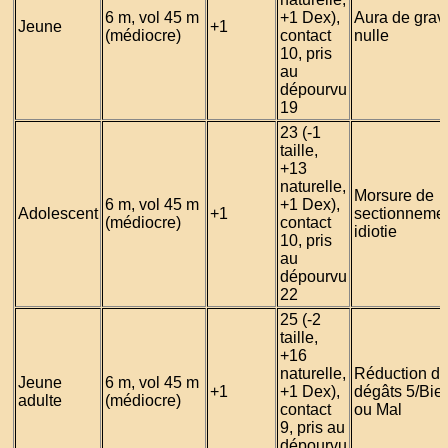
6 m, vol 45 m
+1 Dex),
Aura de gravi
Jeune
+1
(médiocre)
contact
nulle
10, pris
au
dépourvu
19
23 (-1
taille,
+13
naturelle,
Morsure de
6 m, vol 45 m
+1 Dex),
Adolescent
+1
sectionnemen
(médiocre)
contact
idiotie
10, pris
au
dépourvu
22
25 (-2
taille,
+16
naturelle,
Réduction d
Jeune
6 m, vol 45 m
+1
+1 Dex),
dégâts 5/Bie
adulte
(médiocre)
contact
ou Mal
9, pris au
dépourvu