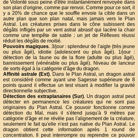
de Volonté sous peine d'être instantanément renvoyée dans
son plan d'origine, comme par renvoi. Comme pour ce sort, il
y a 20% de chance que le souffle envoie la cible dans un
autre plan que son plan natal, mais jamais vers le Plan
Astral. Les créatures prises dans le cône subissent des
dégâts infligés par un vent astral abrasif qui lacère la chair
comme une tempête de sable ; un jet de Réflexes réussi
réduit les dégâts de moitié.
Pouvoirs magiques
. 3/jour : splendeur de l'aigle (très jeune
ou plus âgé), idiotie (adolescent ou plus âgé). 1/jour :
détection de la faune ou de la flore (adulte ou plus âgé),
bannissement (vénérable ou plus âgé). Niveau de lanceur
de sorts égal à la catégorie d'âge du dragon.
Affinité astrale (Ext)
. Dans le Plan Astral, un dragon astral
est considéré comme ayant une Sagesse supérieure de 8
points quand il effectue un test visant à modifier la gravité
directionnelle subjective.
Détection des extraplanaires (Sur)
. Un dragon astral peut
détecter en permanence les créatures qui ne sont pas
originaires du Plan Astral. Ce pouvoir fonctionne comme
détection du Mal, mais il s'étend jusqu'à 9 mètres par
catégorie d'âge et ne révèle pas l'alignement de la créature,
seulement le fait qu'elle n'est pas native du Plan Astral. Le
dragon obtient cette information après 1 round de
concentration. Il peut interrompre ou reprendre ce pouvoir