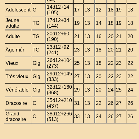
14d12+14
Adolescent
G
17
13
12
18
19
18
(105)
Jeune
17d12+34
TG
19
13
14
18
19
18
adulte
(144)
20d12+60
Adulte
TG
21
13
16
20
21
20
(190)
23d12+92
Âge mûr
TG
23
13
18
20
21
20
(241)
26d12+104
Vieux
Gig
25
13
18
22
23
22
(273)
29d12+145
Très vieux
Gig
27
13
20
22
23
22
(333)
32d12+160
Vénérable
Gig
29
13
20
24
25
24
(368)
35d12+210
Dracosire
C
31
13
22
26
27
26
(437)
Grand
38d12+266
C
33
13
24
26
27
26
dracosire
(513)