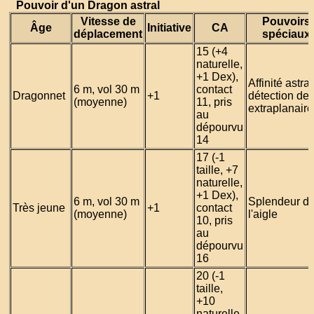
Pouvoir d'un Dragon astral
Vitesse de
Pouvoirs
Âge
Initiative
CA
déplacement
spéciaux
15 (+4
naturelle,
+1 Dex),
Affinité astral
6 m, vol 30 m
contact
Dragonnet
+1
détection de
(moyenne)
11, pris
extraplanaire
au
dépourvu
14
17 (-1
taille, +7
naturelle,
+1 Dex),
6 m, vol 30 m
Splendeur d
Très jeune
+1
contact
(moyenne)
l'aigle
10, pris
au
dépourvu
16
20 (-1
taille,
+10
naturelle,