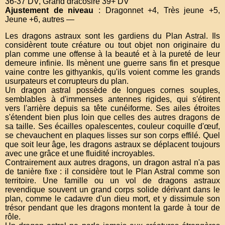
36-37 DV, Grand dracosire 39+ DV
Ajustement de niveau
: Dragonnet +4, Très jeune +5,
Jeune +6, autres —
Les dragons astraux sont les gardiens du Plan Astral. Ils
considèrent toute créature ou tout objet non originaire du
plan comme une offense à la beauté et à la pureté de leur
demeure infinie. Ils mènent une guerre sans fin et presque
vaine contre les githyankis, qu'ils voient comme les grands
usurpateurs et corrupteurs du plan.
Un dragon astral possède de longues cornes souples,
semblables à d'immenses antennes rigides, qui s'étirent
vers l'arrière depuis sa tête cunéiforme. Ses ailes étroites
s'étendent bien plus loin que celles des autres dragons de
sa taille. Ses écailles opalescentes, couleur coquille d'œuf,
se chevauchent en plaques lisses sur son corps effilé. Quel
que soit leur âge, les dragons astraux se déplacent toujours
avec une grâce et une fluidité incroyables.
Contrairement aux autres dragons, un dragon astral n'a pas
de tanière fixe : il considère tout le Plan Astral comme son
territoire. Une famille ou un vol de dragons astraux
revendique souvent un grand corps solide dérivant dans le
plan, comme le cadavre d'un dieu mort, et y dissimule son
trésor pendant que les dragons montent la garde à tour de
rôle.