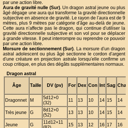
par une action libre.
Aura de gravité nulle (Sur)
. Un dragon astral jeune ou plus
âgé dégage une aura qui transforme la gravité directionnelle
subjective en absence de gravité. Le rayon de l'aura est de 9
mètres, plus 9 mètres par catégorie d'âge au-delà de jeune.
Cette aura n'affecte pas le dragon, qui continue d'utiliser la
gravité directionnelle subjective et son vol pour se déplacer
à grande vitesse. Il peut interrompre ou reprendre ce pouvoir
par une action libre.
Morsure de sectionnement (Sur)
. La morsure d'un dragon
astral adolescent ou plus âgé sectionne le cordon d'argent
d'une créature en projection astrale lorsqu'elle confirme un
coup critique, en plus des dégâts supplémentaires normaux.
Dragon astral
Âge
Taille
DV (pv)
For
Dex
Con
Int
Sag
Cha
5d12+0
Dragonnet
M
11
13
10
14
15
14
(32)
8d12+0
Très jeune
G
13
13
10
14
15
14
(52)
11d12+11
Jeune
G
15
13
12
16
17
16
(82)