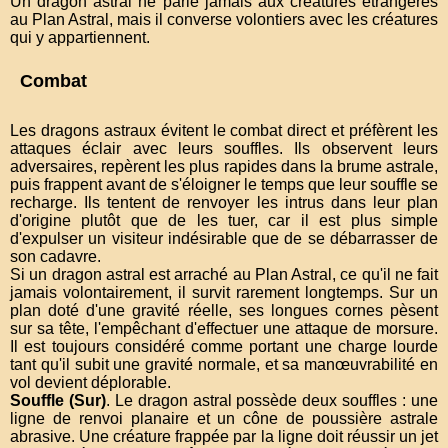
Un dragon astral ne parle jamais aux créatures étrangères
au Plan Astral, mais il converse volontiers avec les créatures
qui y appartiennent.
Combat
Les dragons astraux évitent le combat direct et préfèrent les
attaques éclair avec leurs souffles. Ils observent leurs
adversaires, repèrent les plus rapides dans la brume astrale,
puis frappent avant de s'éloigner le temps que leur souffle se
recharge. Ils tentent de renvoyer les intrus dans leur plan
d'origine plutôt que de les tuer, car il est plus simple
d'expulser un visiteur indésirable que de se débarrasser de
son cadavre.
Si un dragon astral est arraché au Plan Astral, ce qu'il ne fait
jamais volontairement, il survit rarement longtemps. Sur un
plan doté d'une gravité réelle, ses longues cornes pèsent
sur sa tête, l'empêchant d'effectuer une attaque de morsure.
Il est toujours considéré comme portant une charge lourde
tant qu'il subit une gravité normale, et sa manœuvrabilité en
vol devient déplorable.
Souffle (Sur)
. Le dragon astral possède deux souffles : une
ligne de renvoi planaire et un cône de poussière astrale
abrasive. Une créature frappée par la ligne doit réussir un jet